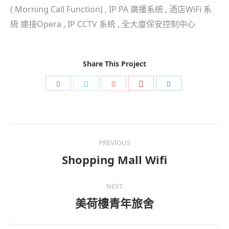
( Morning Call Function) , IP PA 廣播系統 , 酒店WiFi 系
統 連接Opera , IP CCTV 系統 , 全大廈保安控制中心
Share This Project
Share
Share
Share
Share
Share
with
with
with
with
with
Pinterest
Facebook
Twitter
Google+
LinkedIn
Project
PREVIOUS
navigation
Shopping Mall Wifi
Previous
project:
NEXT
美荷樓青年旅舍
Next
project: