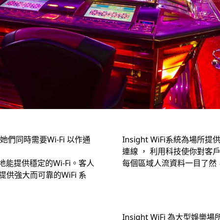
同時需要Wi-Fi 以作通
Insight WiFi系統為
連線 ， 利用科技使你對客戶
提供穩定的Wi-Fi。客人
每個區域人流資料一目了然，
i 提供強大而可靠的WiFi 系
Insight WiFi 為大型娛樂