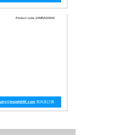
Product code:10MRA006HC
uiry@insightHK.com
查詢及訂購