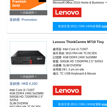
Microsoft Office 2016 Home & Business 
> 詳細資料 <
直銷價: Promotion
歡迎至電 (852) 2398-1908或電郵
enq
Lenovo ThinkCentre M710 Tiny
處理器: Intel Core i3-7100T
操作系統: W10 P64-HK TC/SC/EN
記憶體: 4GB DDR4 2400 SoDIMM
硬盤: 500GB HD 7200RPM 2.5" SATA3
光碟機: SLIM DVDRW
保用期 (年): 3 yrs on-site
備注: TC USB Keyboard & Mouse
> 詳細資料 <
直銷價: HK$ 4,260
Intel Core i3-7100T
4GB DDR4 2400 SoDIMM
500GB HD 7200RPM 2.5"
SATA3
SLIM DVDRW
歡迎至電 (852) 2398-1908或電郵
enq
W10 P64-HK TC/SC/EN