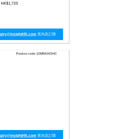
+ HK$1,720
uiry@insightHK.com
查詢及訂購
Product code:10MRA005HC
uiry@insightHK.com
查詢及訂購