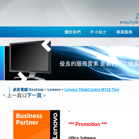
桌面電腦 Desktop
>
Lenovo
>
Lenovo ThinkCentre M710 Tiny
< 上一頁
1
2
下一頁 >
.
*** Promotion ***
Office Software