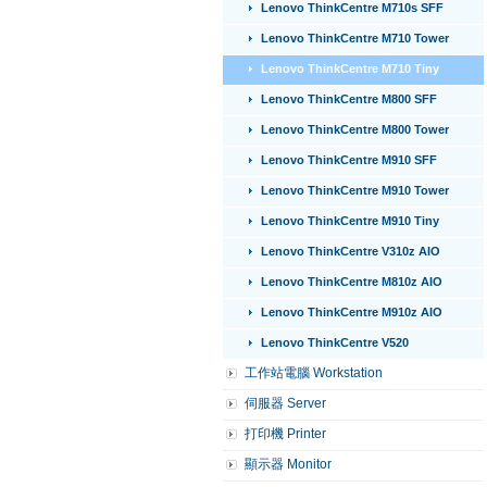
Lenovo ThinkCentre M710s SFF
Lenovo ThinkCentre M710 Tower
Lenovo ThinkCentre M710 Tiny
Lenovo ThinkCentre M800 SFF
Lenovo ThinkCentre M800 Tower
Lenovo ThinkCentre M910 SFF
Lenovo ThinkCentre M910 Tower
Lenovo ThinkCentre M910 Tiny
Lenovo ThinkCentre V310z AIO
Lenovo ThinkCentre M810z AIO
Lenovo ThinkCentre M910z AIO
Lenovo ThinkCentre V520
工作站電腦 Workstation
伺服器 Server
打印機 Printer
顯示器 Monitor