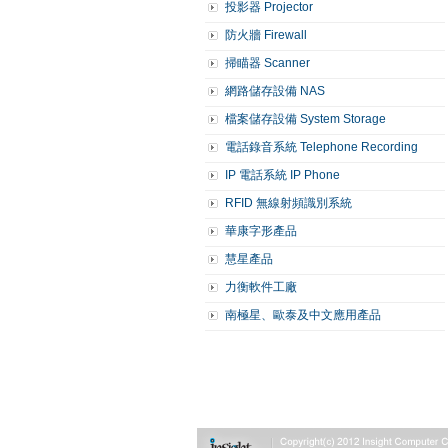
投影器 Projector
防火牆 Firewall
掃瞄器 Scanner
網路儲存設備 NAS
檔案儲存設備 System Storage
電話錄音系統 Telephone Recording
IP 電話系統 IP Phone
RFID 無線射頻識別系統
華康字形產品
慧星產品
力衡軟件工廠
南極星、歐泰及中文應用產品