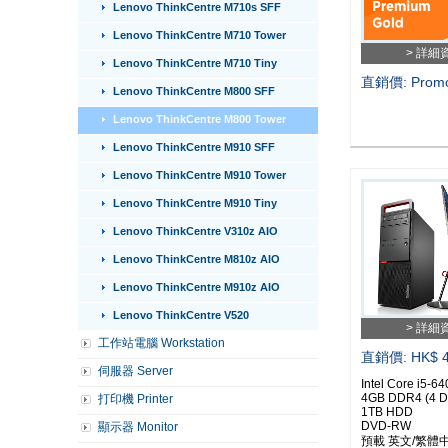
Lenovo ThinkCentre M710s SFF
Lenovo ThinkCentre M710 Tower
> 詳細
Lenovo ThinkCentre M710 Tiny
直銷價: Promo
Lenovo ThinkCentre M800 SFF
Lenovo ThinkCentre M800 Tower
Lenovo ThinkCentre M910 SFF
Lenovo ThinkCentre M910 Tower
Lenovo ThinkCentre M910 Tiny
Lenovo ThinkCentre V310z AIO
Lenovo ThinkCentre M810z AIO
Lenovo ThinkCentre M910z AIO
Lenovo ThinkCentre V520
> 詳細
工作站電腦 Workstation
直銷價: HK$ 4
伺服器 Server
Intel Core i5-6
4GB DDR4 (4 
打印機 Printer
1TB HDD
DVD-RW
顯示器 Monitor
預載 英文/繁體中