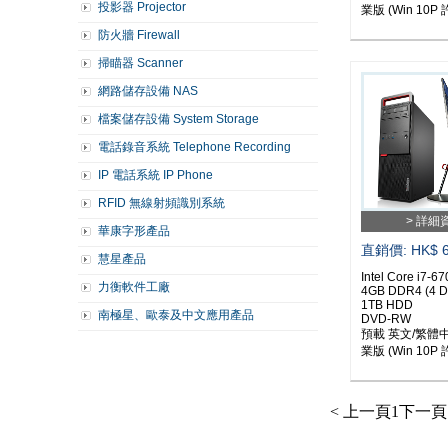
投影器 Projector
業版 (Win 10P 
防火牆 Firewall
掃瞄器 Scanner
網路儲存設備 NAS
檔案儲存設備 System Storage
電話錄音系統 Telephone Recording
IP 電話系統 IP Phone
RFID 無線射頻識別系統
> 詳細
華康字形產品
直銷價: HK$ 6
慧星產品
Intel Core i7-6
力衡軟件工廠
4GB DDR4 (4 
1TB HDD
南極星、歐泰及中文應用產品
DVD-RW
預載 英文/繁體中
業版 (Win 10P 
< 上一頁
1
下一頁 