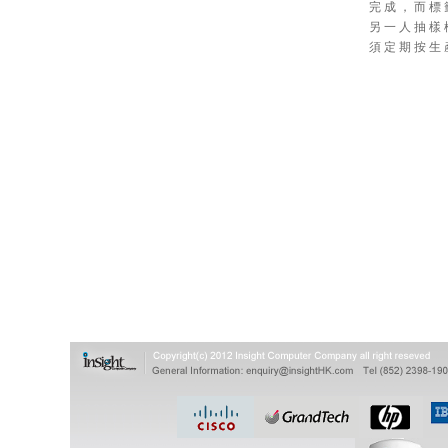
完 成 ， 而 標 
另 一 人 抽 樣 
須 定 期 按 生 