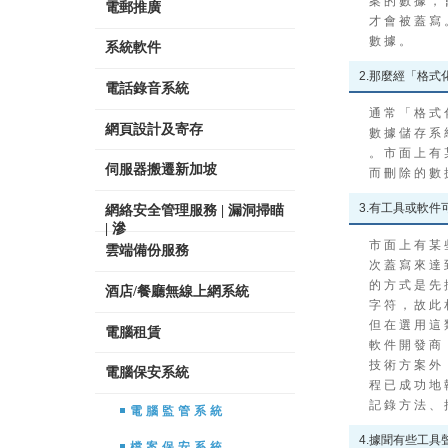
案 的 數 據 ， 
電郵推廣
才 會 被 蓋 寫 
數 據 。
系統軟件
2.那麼經「格
電話錄音系統
通 常 「 格 式 
網頁設計及寄存
數 據 儲 存 系 
。 市 面 上 有 
伺服器搬遷新加坡
而 刪 除 的 數 
3.有工具或軟件
網絡安全管理服務 | 漏洞掃瞄
| 滲
市 面 上 有 某 
雲端備份服務
次 蓋 寫 來 達 
的 方 式 是 先 
酒店/餐廳無線上網系統
字 符 ， 故 此 
但 在 選 用 這 
電腦租賃
軟 件 開 發 商 
技 術 方 案 外 
電腦保安系統
程 已 成 功 地 
記 錄 方 法 、 
電腦監管系統
4.據聞有些工
檔案保安系統