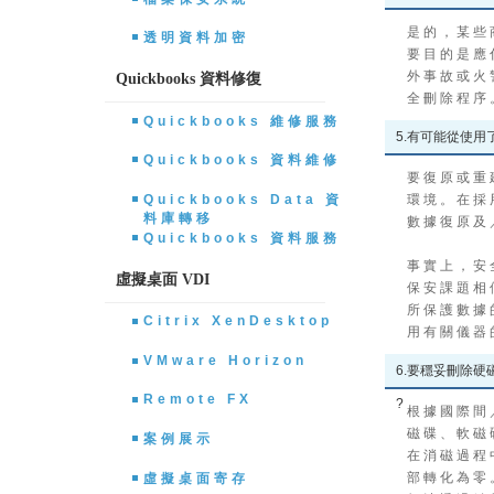
是 的 ， 某 些 
透明資料加密
要 目 的 是 應 
外 事 故 或 火 
Quickbooks 資料修復
全 刪 除 程 序
Quickbooks 維修服務
5.有可能從使
Quickbooks 資料維修
要 復 原 或 重 
Quickbooks Data 資
環 境 。 在 採 
料庫轉移
數 據 復 原 及 
Quickbooks 資料服務
事 實 上 ， 安 
虛擬桌面 VDI
保 安 課 題 相 
所 保 護 數 據 
Citrix XenDesktop
用 有 關 儀 器 
VMware Horizon
6.要穩妥刪除
Remote FX
?
根 據 國 際 間 
磁 碟 、 軟 磁 
案例展示
在 消 磁 過 程 
部 轉 化 為 零 
虛擬桌面寄存