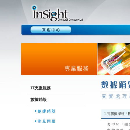
IT支援服務
數據銷毀
數據銷毀
1.電腦數據經「
常見問題
典 型 的 「 刪 