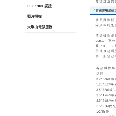
無 法 透 過 鍵 
ISO 27001 認證
7.有關使用消
照片掃描
參 照 國 際 間 
除 資 料 特 別 
大嶼山電腦服務
矯 頑 磁 性 是 
oerstd） 單 
碟 上 的 ） ， 
的 強 度 起 碼 
的 一 般 矯 頑 
各 類 磁 性 媒
媒 體
5.25" 360k軟
5.25" 1.2M軟
3.5" 720k軟 
3.5" 1.44M軟
3.5" 2.88M軟
3.5" 21M軟 
1/2"磁 帶