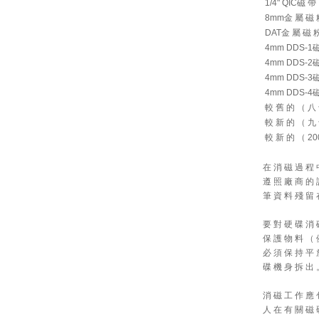
1/4" QIC磁 帶
8mm金 屬 磁 
DAT金 屬 磁 
4mm DDS-1
4mm DDS-2
4mm DDS-3
4mm DDS-4
較 舊 的 （ 八
較 新 的 （ 九
較 新 的 （ 2
在 消 磁 過 程 
遵 照 廠 商 的 
筆 資 料 殘 留 
要 對 硬 碟 消 
保 護 物 料 （ 
必 須 保 持 平 
碟 機 身 拆 出
消 磁 工 作 應 
人 在 有 關 磁 