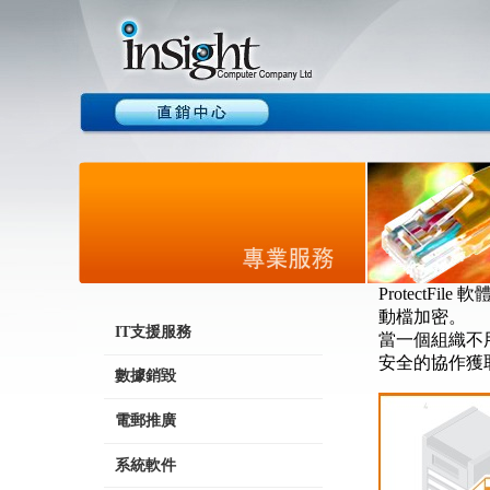
Protect
動檔加密。
IT支援服務
當一個組織不
安全的協作獲
數據銷毀
電郵推廣
系統軟件