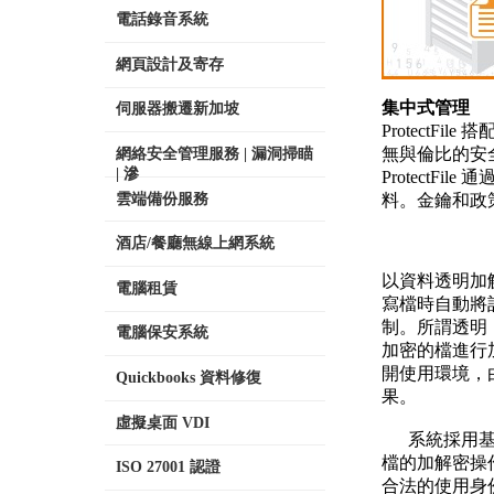
電話錄音系統
網頁設計及寄存
集中式管理
伺服器搬遷新加坡
ProtectF
無與倫比的安
網絡安全管理服務 | 漏洞掃瞄
| 滲
ProtectF
雲端備份服務
料。金鑰和政策
酒店/餐廳無線上網系統
以資料透明加
電腦租賃
寫檔時自動將
制。所謂透明
電腦保安系統
加密的檔進行
開使用環境，
Quickbooks 資料修復
果。
虛擬桌面 VDI
系統採用基於
檔的加解密操
ISO 27001 認證
合法的使用身